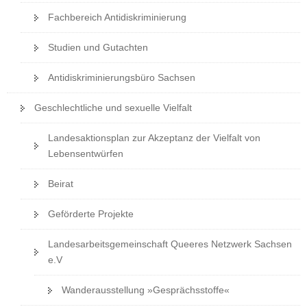
a
Fachbereich Antidiskriminierung
v
i
Studien und Gutachten
g
Antidiskriminierungsbüro Sachsen
a
t
Geschlechtliche und sexuelle Vielfalt
i
o
Landesaktionsplan zur Akzeptanz der Vielfalt von
n
Lebensentwürfen
Beirat
Geförderte Projekte
Landesarbeitsgemeinschaft Queeres Netzwerk Sachsen
e.V
Wanderausstellung »Gesprächsstoffe«